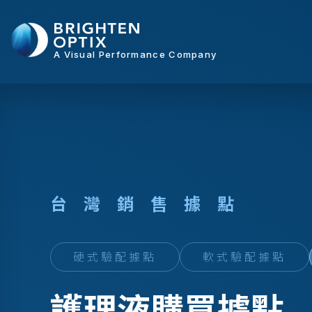
A Visual Performance Company
台
灣
銷
售
據
點
硬式驗配據點
軟式驗配據點
護理液購買據點