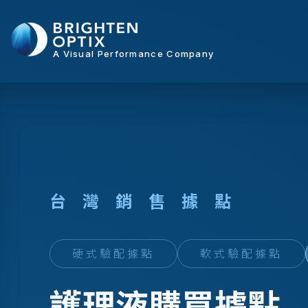
A Visual Performance Company
台
灣
銷
售
據
點
硬式驗配據點
軟式驗配據點
護理液購買據點