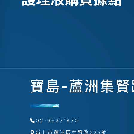
寶島-蘆洲集賢
02-66371870
新北市蘆洲區集賢路225號