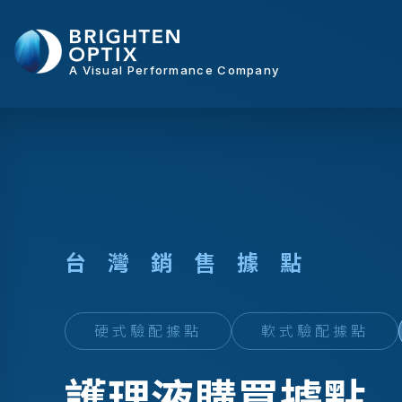
A Visual Performance Company
台
灣
銷
售
據
點
硬式驗配據點
軟式驗配據點
護理液購買據點