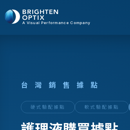
A Visual Performance Company
台
灣
銷
售
據
點
硬式驗配據點
軟式驗配據點
護理液購買據點