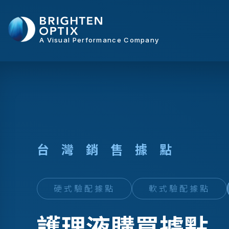
A Visual Performance Company
台
灣
銷
售
據
點
硬式驗配據點
軟式驗配據點
護理液購買據點