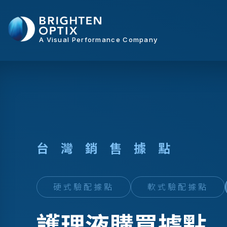
A Visual Performance Company
台
灣
銷
售
據
點
硬式驗配據點
軟式驗配據點
護理液購買據點