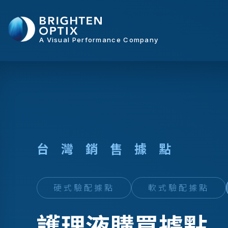
A Visual Performance Company
台
灣
銷
售
據
點
硬式驗配據點
軟式驗配據點
護理液購買據點