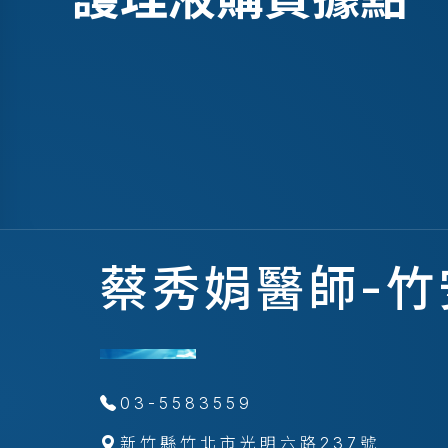
蔡秀娟醫師-
03-5583559
新竹縣竹北市光明六路237號