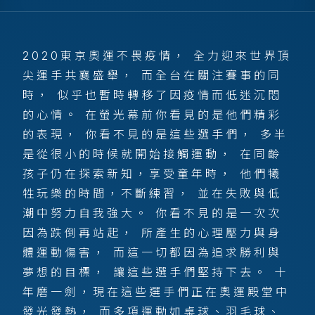
2020東京奧運不畏疫情， 全力迎來世界頂
尖運手共襄盛舉， 而全台在關注賽事的同
時， 似乎也暫時轉移了因疫情而低迷沉悶
的心情。 在螢光幕前你看見的是他們精彩
的表現， 你看不見的是這些選手們， 多半
是從很小的時候就開始接觸運動， 在同齡
孩子仍在探索新知，享受童年時， 他們犧
牲玩樂的時間，不斷練習， 並在失敗與低
潮中努力自我強大。 你看不見的是一次次
因為跌倒再站起， 所產生的心理壓力與身
體運動傷害， 而這一切都因為追求勝利與
夢想的目標， 讓這些選手們堅持下去。 十
年磨一劍，現在這些選手們正在奧運殿堂中
發光發熱， 而多項運動如桌球、羽毛球、