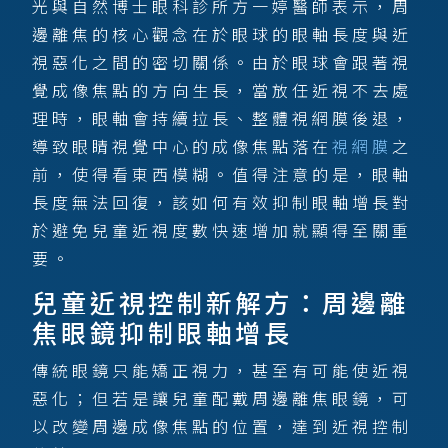
光與自然博士眼科診所方一婷醫師表示，周
邊離焦的核心觀念在於眼球的眼軸長度與近
視惡化之間的密切關係。由於眼球會跟著視
覺成像焦點的方向生長，當放任近視不去處
理時，眼軸會持續拉長、整體視網膜後退，
導致眼睛視覺中心的成像焦點落在
視網膜
之
前，使得看東西模糊。值得注意的是，眼軸
長度無法回復，該如何有效抑制眼軸增長對
於避免兒童近視度數快速增加就顯得至關重
要。
兒童近視控制新解方：周邊離
焦眼鏡抑制眼軸增長
傳統眼鏡只能矯正視力，甚至有可能使近視
惡化；但若是讓兒童配戴周邊離焦眼鏡，可
以改變周邊成像焦點的位置，達到近視控制