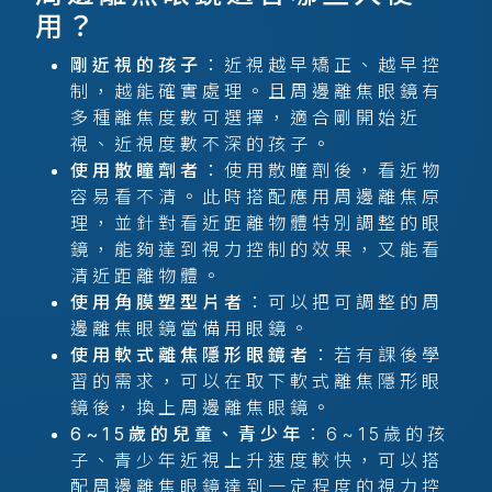
用？
剛近視的孩子
：近視越早矯正、越早控
制，越能確實處理。且周邊離焦眼鏡有
多種離焦度數可選擇，適合剛開始近
視、近視度數不深的孩子。
使用散瞳劑者
：使用散瞳劑後，看近物
容易看不清。此時搭配應用周邊離焦原
理，並針對看近距離物體特別調整的眼
鏡，能夠達到視力控制的效果，又能看
清近距離物體。
使用角膜塑型片者
：可以把可調整的周
邊離焦眼鏡當備用眼鏡。
使用軟式離焦隱形眼鏡者
：若有課後學
習的需求，可以在取下軟式離焦隱形眼
鏡後，換上周邊離焦眼鏡。
6~15歲的兒童、青少年
：6~15歲的孩
子、青少年近視上升速度較快，可以搭
配周邊離焦眼鏡達到一定程度的視力控