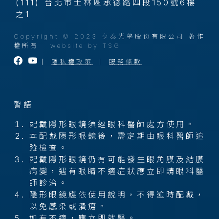
(111) 台北市士林區承德路四段150號6樓
之1
Copyright © 2023 亨泰光學股份有限公司 著作
權所有
website by TSG
｜
隱私權政策
｜
服務條款
警語
配戴隱形眼鏡須經眼科醫師處方使用。
本配戴隱形眼鏡後，需定期由眼科醫師追
蹤檢查。
配戴隱形眼鏡仍有可能發生眼角膜及結膜
病變，遇有眼睛不適症狀應立即請眼科醫
師診治。
隱形眼鏡應依使用說明，不得逾時配戴，
以免感染或潰瘍。
如有不適，應立即就醫。