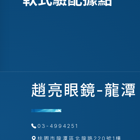
趙亮眼鏡-龍潭
03-4994251
桃園市龍潭區北龍路220號1樓