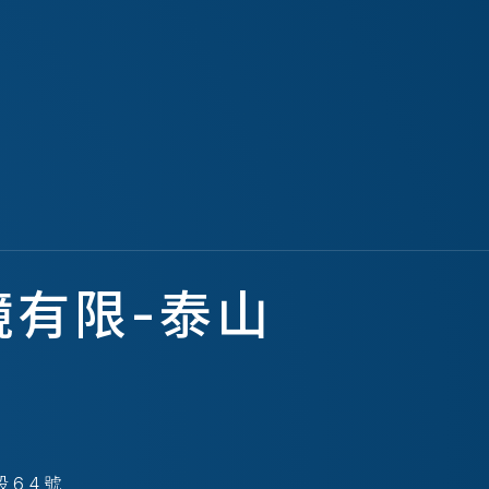
鏡有限-泰山
段64號