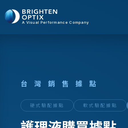
A Visual Performance Company
台
灣
銷
售
據
點
硬式驗配據點
軟式驗配據點
護理液購買據點