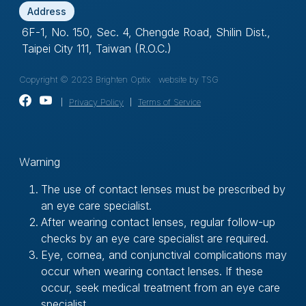
Address
6F-1, No. 150, Sec. 4, Chengde Road, Shilin Dist.,
Taipei City 111, Taiwan (R.O.C.)
Copyright © 2023 Brighten Optix
website by TSG
｜
Privacy Policy
｜
Terms of Service
Ｗarning
The use of contact lenses must be prescribed by
an eye care specialist.
After wearing contact lenses, regular follow-up
checks by an eye care specialist are required.
Eye, cornea, and conjunctival complications may
occur when wearing contact lenses. If these
occur, seek medical treatment from an eye care
specialist.