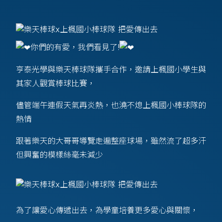
你們的有愛，我們看見了!
亨泰光學與樂天棒球隊攜手合作，邀請上楓國小學生與
其家人觀賞棒球比賽，
儘管端午連假天氣再炎熱，也澆不熄上楓國小棒球隊的
熱情
跟著樂天的大哥哥導覽走遍整座球場，雖然流了超多汗
但興奮的模樣絲毫未減少
為了讓愛心傳遞出去，為學童培養更多愛心與關懷，