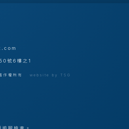
x.com
50號6樓之1
公司 著作權所有
website by TSG
。
師追蹤檢查。