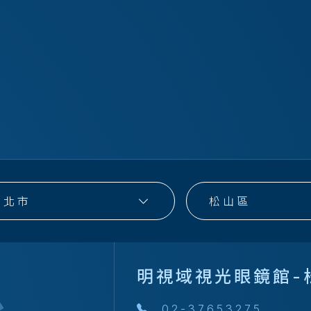
台北市
松山區
明視域視光眼鏡館-
02-37653275