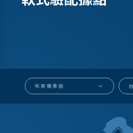
布萊頓季拋