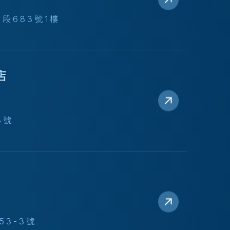
段683號1樓
店
3號
3-3號