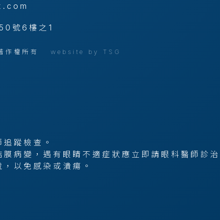
x.com
50號6樓之1
公司 著作權所有
website by TSG
。
師追蹤檢查。
結膜病變，遇有眼睛不適症狀應立即請眼科醫師診治
戴，以免感染或潰瘍。