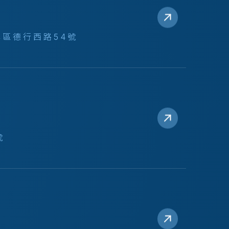
區德行西路54號
號