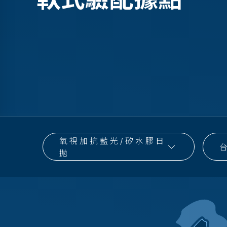
氧視加抗藍光/矽水膠日
拋