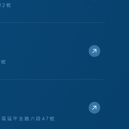
22號
4號
區延平北路六段47號